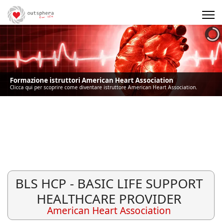
Precedente
Precedente
successivo
successivo
Formazione istruttori American Heart Association
Clicca qui per scoprire come diventare istruttore American Heart Association.
BLS HCP - BASIC LIFE SUPPORT
HEALTHCARE PROVIDER
American Heart Association