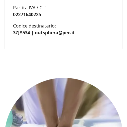
Partita IVA / C.F.
02271640225
Codice destinatario:
3ZJY534 | outsphera@pec.it