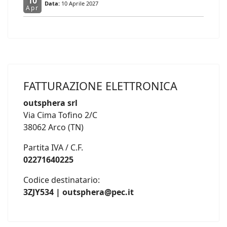
10
Data:
10 Aprile 2027
Apr
FATTURAZIONE ELETTRONICA
outsphera srl
Via Cima Tofino 2/C
38062 Arco (TN)
Partita IVA / C.F.
02271640225
Codice destinatario:
3ZJY534 | outsphera@pec.it