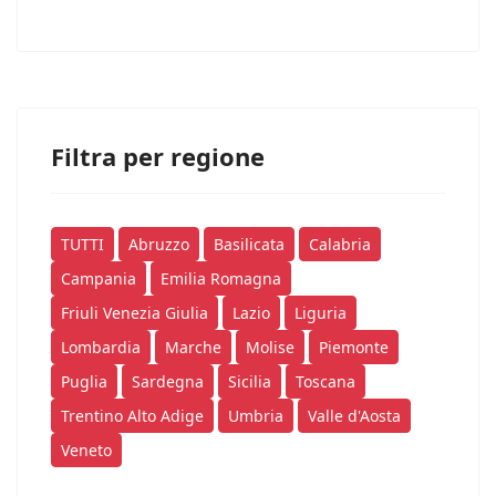
Filtra per regione
TUTTI
Abruzzo
Basilicata
Calabria
Campania
Emilia Romagna
Friuli Venezia Giulia
Lazio
Liguria
Lombardia
Marche
Molise
Piemonte
Puglia
Sardegna
Sicilia
Toscana
Trentino Alto Adige
Umbria
Valle d'Aosta
Veneto