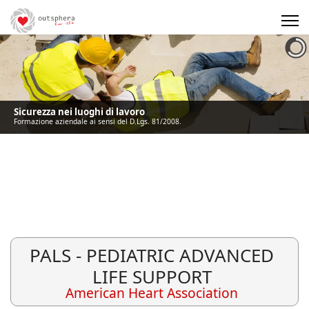
Precedente
Precedente
successivo
successivo
Sicurezza nei luoghi di lavoro
Formazione aziendale ai sensi del D.Lgs. 81/2008.
PALS - PEDIATRIC ADVANCED
LIFE SUPPORT
American Heart Association