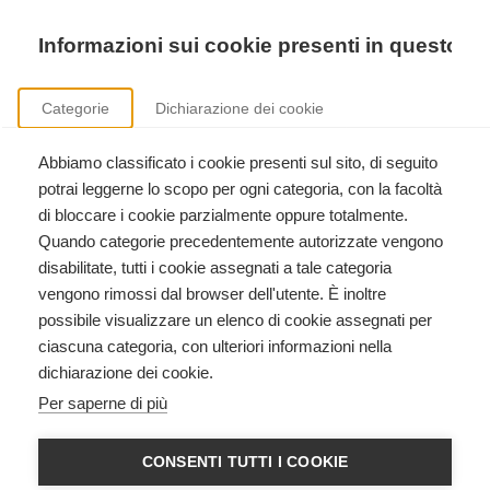
Precedente
Precedente
successivo
successivo
Informazioni sui cookie presenti in questo si
Categorie
Dichiarazione dei cookie
Abbiamo classificato i cookie presenti sul sito, di seguito
Corsi International Trauma Life Support
potrai leggerne lo scopo per ogni categoria, con la facoltà
ITLS Basic, ITLS Advanced, ITLS Duty to Respond, formazione istruttori.
di bloccare i cookie parzialmente oppure totalmente.
Quando categorie precedentemente autorizzate vengono
disabilitate, tutti i cookie assegnati a tale categoria
vengono rimossi dal browser dell'utente. È inoltre
possibile visualizzare un elenco di cookie assegnati per
ciascuna categoria, con ulteriori informazioni nella
dichiarazione dei cookie.
ITLS - INTERNATIONAL
Per saperne di più
TRAUMA LIFE SUPPORT
ADVANCED PROVIDER
CONSENTI TUTTI I COOKIE