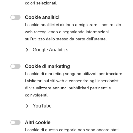
colori selezionati.
essere effettuato entro 15 giorni dalla data di
inizio del corso. Gli estremi per il pagamento, se
Cookie analitici
non presenti in questa pagina, verranno inviati

I cookie analitici ci aiutano a migliorare il nostro sito
via mail successivamente all'iscrizione online.
web raccogliendo e segnalando informazioni
Descrizione del corso
sull’utilizzo dello stesso da parte dell’utente.
Google Analytics
Nel corso ITLS vengono presentate tutte le
patologie connesse con l’evento trauma e i
principi di trattamento del paziente
Cookie di marketing

traumatizzato in ambiente pre-ospedaliero.
I cookie di marketing vengono utilizzati per tracciare
i visitatori sui siti web e consentire agli inserzionisti
Il corso si sviluppa in lezioni frontali,
di visualizzare annunci pubblicitari pertinenti e
esercitazioni pratiche e momenti di verifica delle
coinvolgenti.
competenze in base alla certificazione rilasciata
(di base o avanzata).
YouTube
Destinatari
Altri cookie
Il corso ITLS ADVANCED è un
corso avanzato

I cookie di questa categoria non sono ancora stati