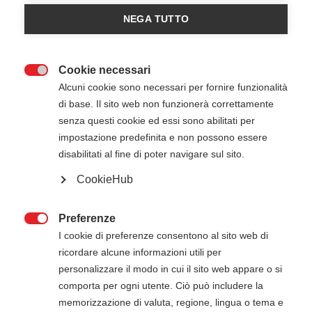
International Trauma Life Support
NEGA TUTTO
Iscriviti all'evento
Cookie necessari

Alcuni cookie sono necessari per fornire funzionalità
di base. Il sito web non funzionerà correttamente
senza questi cookie ed essi sono abilitati per
impostazione predefinita e non possono essere
disabilitati al fine di poter navigare sul sito.
CookieHub
28 Novembre 2026
29 Novembre 2026
08:30
-
17:30
Active Studio - Conegliano (TV)
Preferenze

I cookie di preferenze consentono al sito web di
ricordare alcune informazioni utili per
personalizzare il modo in cui il sito web appare o si
ATTENZIONE
comporta per ogni utente. Ciò può includere la
memorizzazione di valuta, regione, lingua o tema e
Il pagamento della quota di iscrizione deve