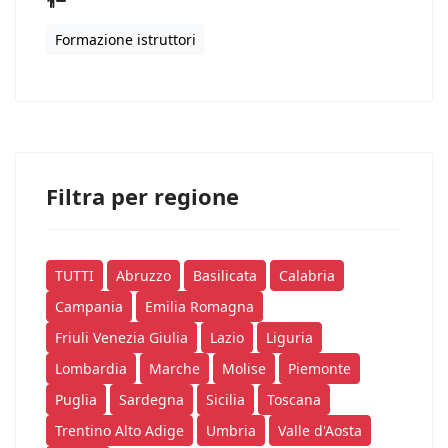
Formazione istruttori
Filtra per regione
TUTTI
Abruzzo
Basilicata
Calabria
Campania
Emilia Romagna
Friuli Venezia Giulia
Lazio
Liguria
Lombardia
Marche
Molise
Piemonte
Puglia
Sardegna
Sicilia
Toscana
Trentino Alto Adige
Umbria
Valle d'Aosta