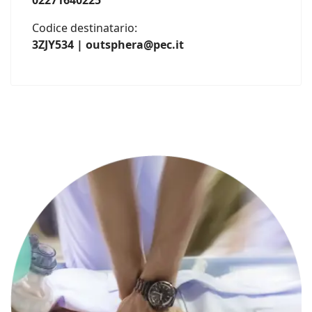
02271640225
Codice destinatario:
3ZJY534 | outsphera@pec.it