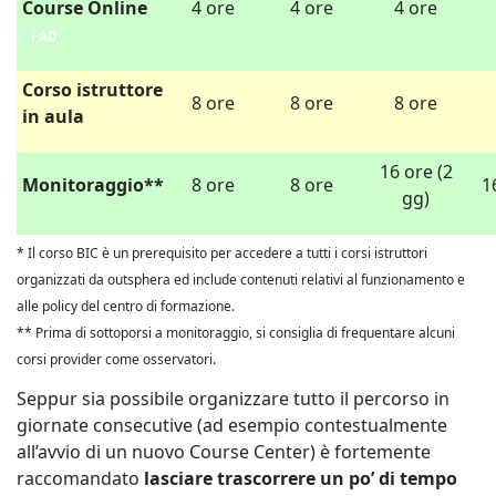
Course Online
4 ore
4 ore
4 ore
FAD
Corso istruttore
8 ore
8 ore
8 ore
in aula
16 ore (2
Monitoraggio**
8 ore
8 ore
1
gg)
* Il corso BIC è un prerequisito per accedere a tutti i corsi istruttori
organizzati da outsphera ed include contenuti relativi al funzionamento e
alle policy del centro di formazione.
** Prima di sottoporsi a monitoraggio, si consiglia di frequentare alcuni
corsi provider come osservatori.
Seppur sia possibile organizzare tutto il percorso in
giornate consecutive (ad esempio contestualmente
all’avvio di un nuovo Course Center) è fortemente
raccomandato
lasciare trascorrere un po’ di tempo