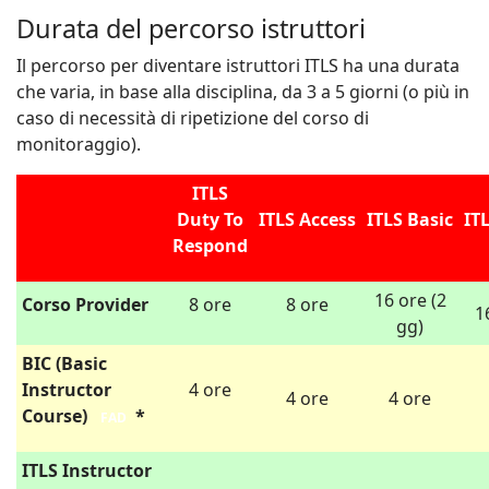
Durata del percorso istruttori
Il percorso per diventare istruttori ITLS ha una durata
che varia, in base alla disciplina, da 3 a 5 giorni (o più in
caso di necessità di ripetizione del corso di
monitoraggio).
ITLS
Duty To
ITLS Access
ITLS Basic
IT
Respond
16 ore (2
Corso Provider
8 ore
8 ore
1
gg)
BIC (Basic
Instructor
4 ore
4 ore
4 ore
Course)
*
FAD
ITLS Instructor