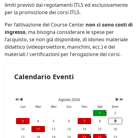
limiti previsti dai regolamenti ITLS ed esclusivamente
per la promozione dei corsi ITLS.
Per l’attivazione del Course Center
non ci sono costi di
ingresso
, ma bisogna considerare le spese per
l'acquisto, se non già disponibile, di idoneo materiale
didattico (videoproiettore, manichini, ecc.) e dei
materiali / certificazioni per l'erogazione dei corsi.
Calendario Eventi
Agosto 2026
Lun
Mar
Mer
Gio
Ven
Sab
Dom
1
2
9
3
4
5
6
7
8
10
11
12
13
14
15
16
17
18
19
20
21
22
23