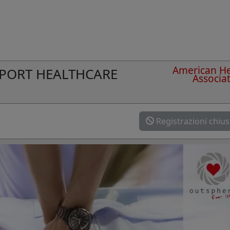
American He
UPPORT HEALTHCARE
Associa
Registrazioni chiu