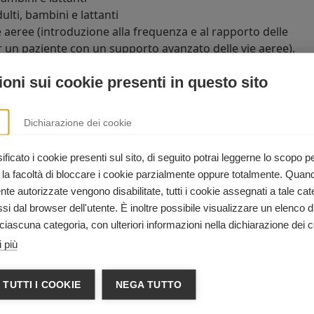
lti, bambini e lattanti
 aeree (introduzione alla frequenza e al rapporto delle
r un paziente con un supporto avanzato delle vie aeree).
oni sui cookie presenti in questo sito
el corso di BLS per operatori sanita
Dichiarazione dei cookie
ari
e ai
soccorritori
che devono sapere eseguire la RCP, oltr
 un'ampia varietà di contesti ospedalieri ed extra-ospedalier
ficato i cookie presenti sul sito, di seguito potrai leggerne lo scopo p
 la facoltà di bloccare i cookie parzialmente oppure totalmente. Quan
e autorizzate vengono disabilitate, tutti i cookie assegnati a tale cat
i dal browser dell'utente. È inoltre possibile visualizzare un elenco d
ciascuna categoria, con ulteriori informazioni nella dichiarazione dei c
INFORMAZIONI
 più
338 3748341
 TUTTI I COOKIE
NEGA TUTTO
amministrazione@informaz.it