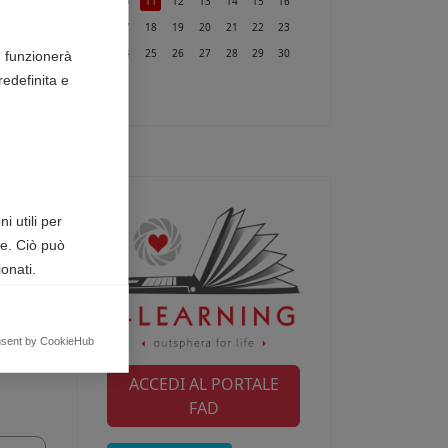
10
11
12
13
14
15
16
17
18
19
20
21
22
23
24
25
26
27
28
29
30
n funzionerà
edefinita e
31
i utili per
te. Ciò può
onati.
egnalando
nsent by CookieHub
ACCEDI AL PORTALE
FAD