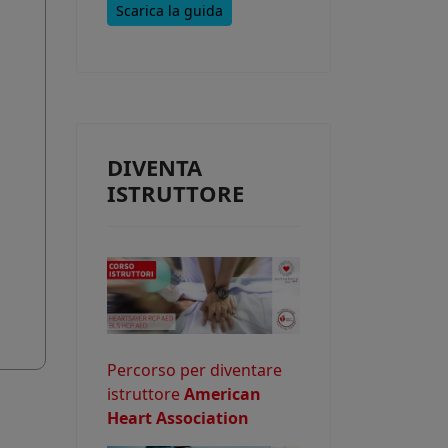
Scarica la guida
e consentire
DIVENTA
o potrebbe
ISTRUTTORE
Percorso per diventare
istruttore
American
Heart Association