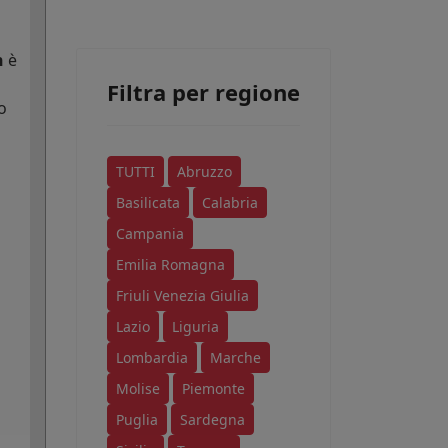
n
è
Filtra per regione
o
TUTTI
Abruzzo
Basilicata
Calabria
Campania
Emilia Romagna
Friuli Venezia Giulia
Lazio
Liguria
Lombardia
Marche
Molise
Piemonte
Puglia
Sardegna