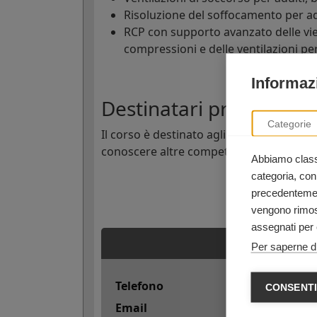
Risoluzione del soffocamento per adu
RCP con supporto avanzato delle vie
compressioni e delle ventilazioni pe
Informazi
Destinatari principali d
Categorie
Il corso è destinato agli
operatori sanit
conoscere altre competenze salvavita, in
Abbiamo classi
categoria, con
precedentement
vengono rimoss
assegnati per 
Per saperne di
Telefono
CONSENTI
Email