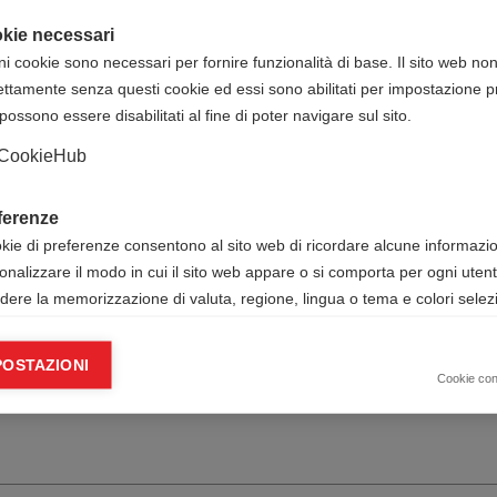
www.informaz.it
kie necessari
Veneto
ni cookie sono necessari per fornire funzionalità di base. Il sito web no
Informaz
ettamente senza questi cookie ed essi sono abilitati per impostazione pr
possono essere disabilitati al fine di poter navigare sul sito.
120,00 € IVA esente
iti ECM (corso FAD da
170,00 € IVA esente
CookieHub
Enrico Cappellari
ferenze
okie di preferenze consentono al sito web di ricordare alcune informazion
Viale del Lavoro n. 28, Ponte San
onalizzare il modo in cui il sito web appare o si comporta per ogni uten
Nicolo' (PD)
udere la memorizzazione di valuta, regione, lingua o tema e colori selezi
ie analitici
POSTAZIONI
okie analitici ci aiutano a migliorare il nostro sito web raccogliendo e s
Cookie co
mazioni sull’utilizzo dello stesso da parte dell’utente.
Google Analytics