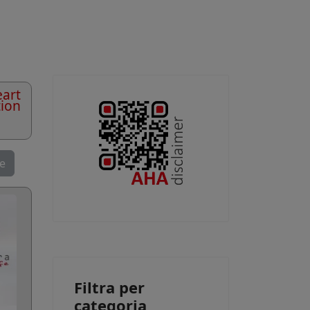
art
tion
se
Filtra per
categoria