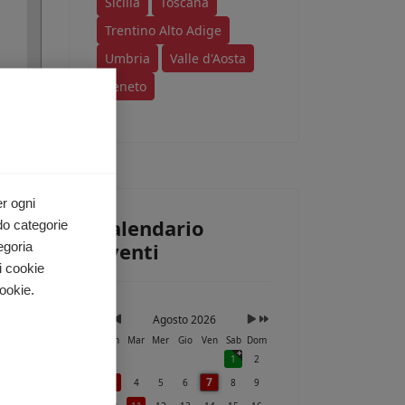
Sicilia
Toscana
Trentino Alto Adige
Umbria
Valle d'Aosta
Veneto
ri
e a
i.
er ogni
Calendario
do categorie
Eventi
egoria
i cookie
ookie.
Agosto 2026
Lun
Mar
Mer
Gio
Ven
Sab
Dom
1
2
7
3
4
5
6
8
9