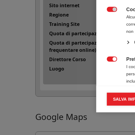
Sito internet
Coo
Regione

Alcu
Training Site
corr
non 
Quota di partecipazione
Quota di partecipazione con 50 cred
frequentare online)
Direttore Corso
Pre

I co
Luogo
pers
incl
Cook
SALVA IM

I co
infor
Google Maps