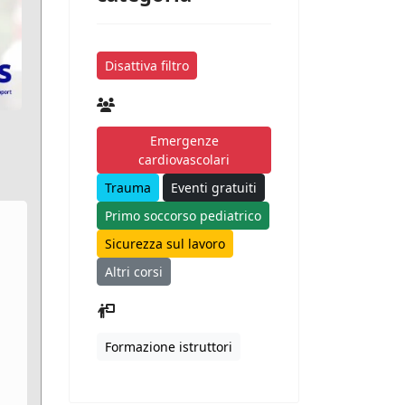
Disattiva filtro
Emergenze
cardiovascolari
Trauma
Eventi gratuiti
Primo soccorso pediatrico
Sicurezza sul lavoro
Altri corsi
Formazione istruttori