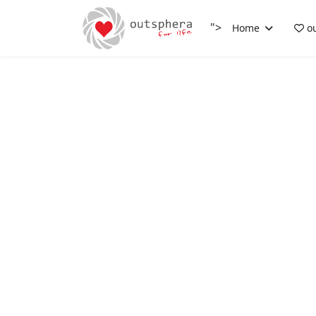
">
Home
ou