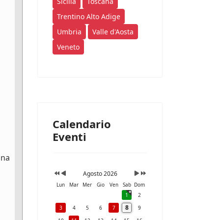
Sicilia
Toscana
Trentino Alto Adige
Umbria
Valle d'Aosta
Veneto
Calendario
Eventi
ana
Agosto 2026
Lun
Mar
Mer
Gio
Ven
Sab
Dom
1
2
8
3
4
5
6
7
9