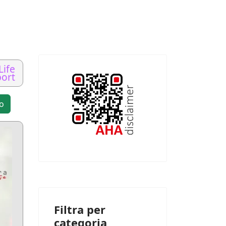
Life
ort
to
Filtra per
categoria