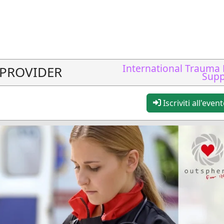
International Trauma 
 PROVIDER
Supp
Iscriviti all'even