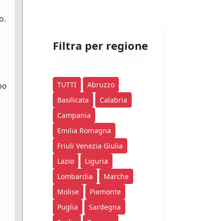
o.
Filtra per regione
TUTTI
Abruzzo
po
Basilicata
Calabria
Campania
Emilia Romagna
Friuli Venezia Giulia
Lazio
Liguria
Lombardia
Marche
Molise
Piemonte
Puglia
Sardegna