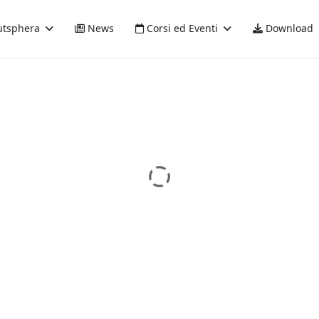
tsphera
News
Corsi ed Eventi
Download