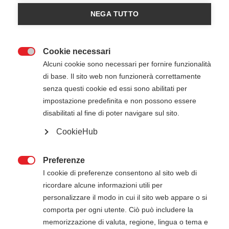
Iscriviti all'evento
NEGA TUTTO
Cookie necessari

Alcuni cookie sono necessari per fornire funzionalità
di base. Il sito web non funzionerà correttamente
senza questi cookie ed essi sono abilitati per
impostazione predefinita e non possono essere
disabilitati al fine di poter navigare sul sito.
CookieHub
30 Ottobre 2026
08:30
-
17:30
Informaz - Ponte San Nicolo' (PD)
Preferenze

I cookie di preferenze consentono al sito web di
ricordare alcune informazioni utili per
ATTENZIONE
personalizzare il modo in cui il sito web appare o si
comporta per ogni utente. Ciò può includere la
Il pagamento della quota di iscrizione deve
memorizzazione di valuta, regione, lingua o tema e
essere effettuato entro 5 giorni dalla data di