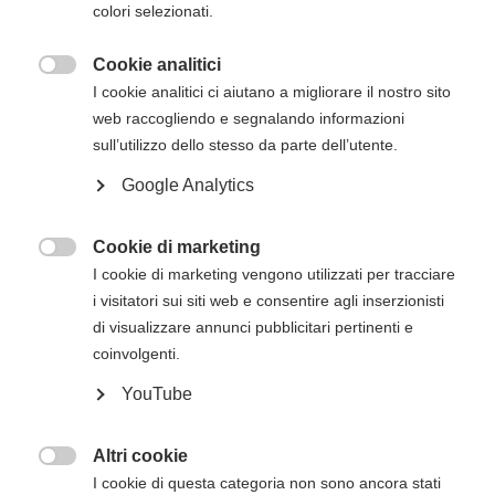
colori selezionati.
inizio del corso. Gli estremi per il pagamento, se
non presenti in questa pagina, verranno inviati
Cookie analitici
via mail successivamente all'iscrizione online.

I cookie analitici ci aiutano a migliorare il nostro sito
web raccogliendo e segnalando informazioni
Descrizione del corso
sull’utilizzo dello stesso da parte dell’utente.
Google Analytics
Il
corso di BLS HCP con AED per operatori
sanitari e soccorritori dell'American Heart
Association
è innovativo non solo per i
Cookie di marketing

contenuti che si basano sulle evidenze, ma
I cookie di marketing vengono utilizzati per tracciare
anche per l'utilizzo di una metodologia
i visitatori sui siti web e consentire agli inserzionisti
comprovata che può migliorare sensibilmente
di visualizzare annunci pubblicitari pertinenti e
sia l'apprendimento sia il mantenimento delle
coinvolgenti.
competenze salvavita. Questo corso forma gli
YouTube
studenti a riconoscere prontamente diverse
emergenze potenzialmente letali, a praticare
compressioni toraciche di alta qualità, a
Altri cookie

eseguire ventilazioni in modo corretto e a
I cookie di questa categoria non sono ancora stati