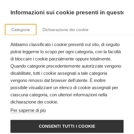
Precedente
Precedente
successivo
successivo
Informazioni sui cookie presenti in questo si
Categorie
Dichiarazione dei cookie
Abbiamo classificato i cookie presenti sul sito, di seguito
Formazione ECM
potrai leggerne lo scopo per ogni categoria, con la facoltà
Accreditamento e gestione di eventi formativi ECM.
di bloccare i cookie parzialmente oppure totalmente.
Quando categorie precedentemente autorizzate vengono
disabilitate, tutti i cookie assegnati a tale categoria
vengono rimossi dal browser dell'utente. È inoltre
possibile visualizzare un elenco di cookie assegnati per
ciascuna categoria, con ulteriori informazioni nella
dichiarazione dei cookie.
BLS HCP - BASIC LIFE SUPPORT
Per saperne di più
HEALTHCARE PROVIDER
American Heart Association
CONSENTI TUTTI I COOKIE