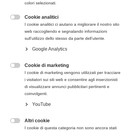
colori selezionati.
Cookie analitici
Descrizione del corso

I cookie analitici ci aiutano a migliorare il nostro sito
Il
corso Heartsaver RCP AED dell’American
web raccogliendo e segnalando informazioni
Heart Association
ha lo scopo di trasmettere
sull’utilizzo dello stesso da parte dell’utente.
agli studenti le competenze fondamentali e le
Google Analytics
conoscenze necessarie per rispondere alle
emergenze e gestirle nei minuti che precedono
l’arrivo del Sistema di Emergenza Territoriale
Cookie di marketing

(operatori di primo intervento).
I cookie di marketing vengono utilizzati per tracciare
i visitatori sui siti web e consentire agli inserzionisti
Il corso Heartsaver RCP AED consentirà agli
di visualizzare annunci pubblicitari pertinenti e
studenti di apprendere argomenti quali
coinvolgenti.
RCP e uso dell'AED sugli adulti
YouTube
Moduli opzionali di RCP e uso dell'AED sui
bambini e RCP sui lattanti
Altri cookie

Una volta finalizzato un corso Heartsaver, gli
I cookie di questa categoria non sono ancora stati