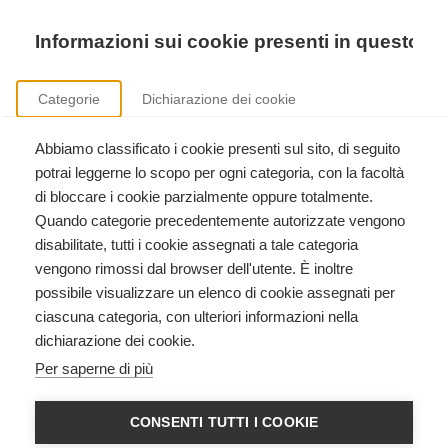
Precedente
Precedente
successivo
successivo
Informazioni sui cookie presenti in questo si
Categorie
Dichiarazione dei cookie
Abbiamo classificato i cookie presenti sul sito, di seguito
Sicurezza nei luoghi di lavoro
potrai leggerne lo scopo per ogni categoria, con la facoltà
Formazione aziendale ai sensi del D.Lgs. 81/2008.
di bloccare i cookie parzialmente oppure totalmente.
Quando categorie precedentemente autorizzate vengono
disabilitate, tutti i cookie assegnati a tale categoria
vengono rimossi dal browser dell'utente. È inoltre
possibile visualizzare un elenco di cookie assegnati per
ciascuna categoria, con ulteriori informazioni nella
dichiarazione dei cookie.
HEARTSAVER CPR AED
Per saperne di più
American Heart Association
CONSENTI TUTTI I COOKIE