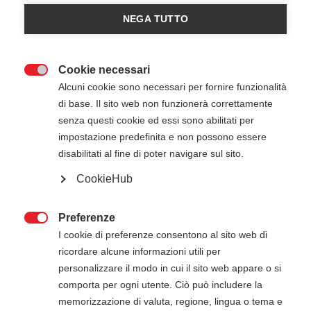
NEGA TUTTO
Cookie necessari

Alcuni cookie sono necessari per fornire funzionalità
di base. Il sito web non funzionerà correttamente
senza questi cookie ed essi sono abilitati per
16 Settembre 2026
08:29
-
13:30
impostazione predefinita e non possono essere
ETRA SPA - Cittadella (PD)
disabilitati al fine di poter navigare sul sito.
CookieHub
ATTENZIONE
Preferenze

Il pagamento della quota di iscrizione deve
I cookie di preferenze consentono al sito web di
essere effettuato entro 5 giorni dalla data di
ricordare alcune informazioni utili per
inizio del corso. Gli estremi per il pagamento, se
personalizzare il modo in cui il sito web appare o si
non presenti in questa pagina, verranno inviati
comporta per ogni utente. Ciò può includere la
via mail successivamente all'iscrizione online.
memorizzazione di valuta, regione, lingua o tema e