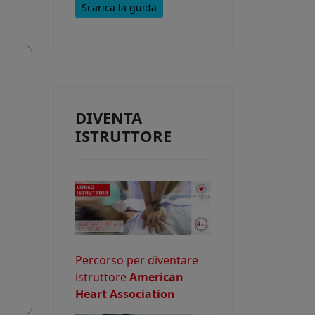
Scarica la guida
e consentire
DIVENTA
o potrebbe
ISTRUTTORE
Percorso per diventare
istruttore
American
Heart Association