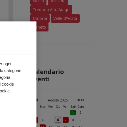
Sicilia
Toscana
Trentino Alto Adige
Umbria
Valle d'Aosta
Veneto
ri
e a
i.
er ogni
Calendario
do categorie
Eventi
egoria
i cookie
ookie.
Agosto 2026
Lun
Mar
Mer
Gio
Ven
Sab
Dom
1
2
6
3
4
5
7
8
9