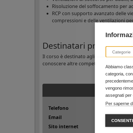
Risoluzione del soffocamento per adu
RCP con supporto avanzato delle vie
compressioni e delle ventilazioni pe
Informazi
Destinatari principali d
Categorie
Il corso è destinato agli
operatori sanit
conoscere altre competenze salvavita, in
Abbiamo classi
categoria, con
precedentement
vengono rimoss
assegnati per 
Per saperne di
Telefono
Email
CONSENTI
Sito internet