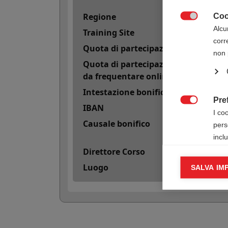
Regione
Coo

Alcu
Training Site
corr
Quota di partecipazione
non 
Quota di partecipazione con 50 cred
da frequentare online)
Intestazione bonifico
Pre
IBAN

I co
Causale bonifico
pers
incl
Direttore Corso
Cook
Luogo
SALVA IM

I co
infor