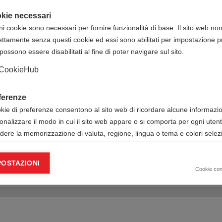
ne/?id=1355
Lombardia
kie necessari
ni cookie sono necessari per fornire funzionalità di base. Il sito web no
Active Studio
ettamente senza questi cookie ed essi sono abilitati per impostazione pr
110,00 € IVA esclusa
possono essere disabilitati al fine di poter navigare sul sito.
iti ECM (corso FAD
150,00 € IVA esclusa
CookieHub
ACTIVE STUDIO SRLS
ferenze
IT51P0835612001000000100735
okie di preferenze consentono al sito web di ricordare alcune informazion
Cognome Nome + data corso +
onalizzare il modo in cui il sito web appare o si comporta per ogni uten
titolo corso
udere la memorizzazione di valuta, regione, lingua o tema e colori selezi
Antonio Scarcia
ie analitici
Via Zuretti, Milano (MI)
POSTAZIONI
okie analitici ci aiutano a migliorare il nostro sito web raccogliendo e s
Cookie co
mazioni sull’utilizzo dello stesso da parte dell’utente.
Google Analytics