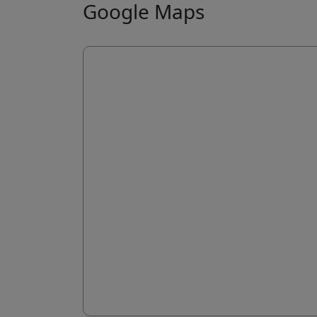
Google Maps
Coo

I coo
agli 
Altr

I co
esse