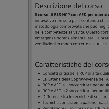
Descrizione del corso
Il
corso di BLS HCP con AED per operato
innovativo non solo per i contenuti che s
metodologia comprovata che può miglior
delle competenze salvavita. Questo cors
emergenze potenzialmente letali, a prati
ventilazioni in modo corretto e a utiliz
Caratteristiche del cors
Concetti critici della RCP di alta qual
La Catena della Sopravvivenza dell'
RCP e AED a 1 soccorritore per adulti
RCP e AED a 2 soccorritori per adulti
Differenze tra le tecniche di soccors
Tecniche con sistema pallone-masche
Ventilazioni di soccorso per adulti, 