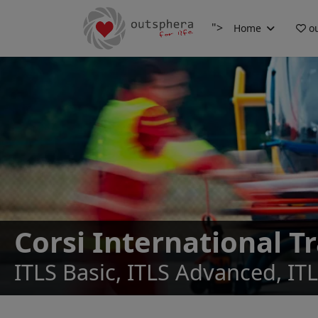
">
Home
ou
Corsi International T
ITLS Basic, ITLS Advanced, IT