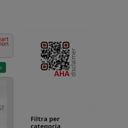
art
tion
to
Filtra per
categoria