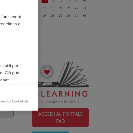
10
11
12
13
14
15
16
17
18
19
20
21
22
23
24
25
26
27
28
29
30
n funzionerà
edefinita e
31
i utili per
te. Ciò può
onati.
egnalando
nsent by CookieHub
ACCEDI AL PORTALE
FAD