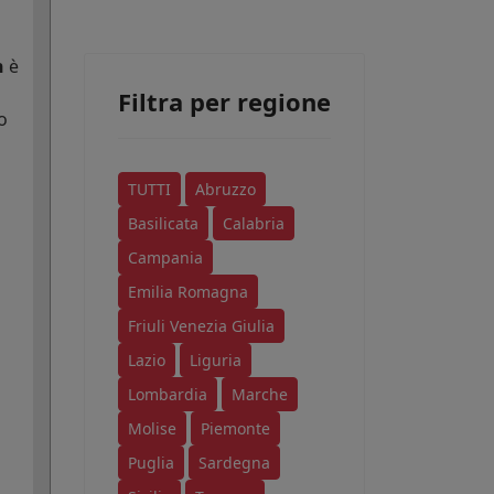
n
è
Filtra per regione
o
TUTTI
Abruzzo
Basilicata
Calabria
Campania
Emilia Romagna
Friuli Venezia Giulia
Lazio
Liguria
Lombardia
Marche
Molise
Piemonte
Puglia
Sardegna