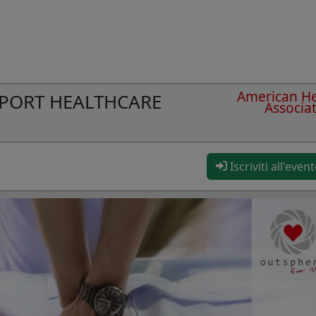
American He
UPPORT HEALTHCARE
Associa
Iscriviti all'even