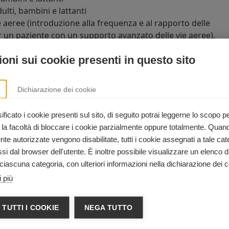
lti, bambini e lattanti
 aeree (introduzione alla frequenza e al rapporto delle
r un paziente con un supporto avanzato delle vie aeree).
oni sui cookie presenti in questo sito
el corso di BLS per operatori sanita
Dichiarazione dei cookie
ari
e ai
soccorritori
che devono sapere eseguire la RCP, oltr
 un'ampia varietà di contesti ospedalieri ed extra-ospedalier
ficato i cookie presenti sul sito, di seguito potrai leggerne lo scopo p
 la facoltà di bloccare i cookie parzialmente oppure totalmente. Quan
e autorizzate vengono disabilitate, tutti i cookie assegnati a tale cat
i dal browser dell'utente. È inoltre possibile visualizzare un elenco d
INFORMAZIONI
ciascuna categoria, con ulteriori informazioni nella dichiarazione dei c
 più
+39 0438 1736781
formazione@activestudio.it
 TUTTI I COOKIE
NEGA TUTTO
https://www.activestudio.it/edizio