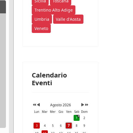
Sicilia
Toscana
Trentino Alto Adige
Umbria
Valle d'Aosta
Veneto
Calendario
Eventi
Agosto 2026
Lun
Mar
Mer
Gio
Ven
Sab
Dom
1
2
7
3
4
5
6
8
9