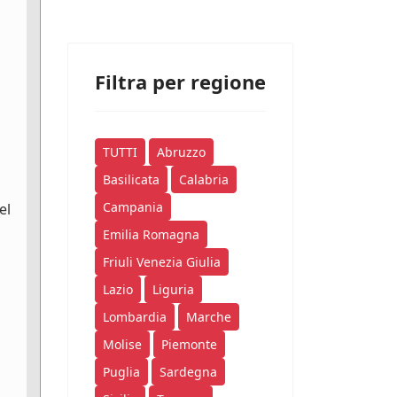
Filtra per regione
TUTTI
Abruzzo
Basilicata
Calabria
Campania
el
Emilia Romagna
Friuli Venezia Giulia
Lazio
Liguria
Lombardia
Marche
Molise
Piemonte
Puglia
Sardegna