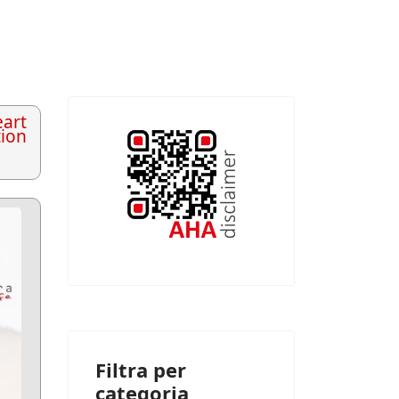
art
tion
Filtra per
categoria