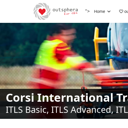
">
Home
ou
Corsi International T
ITLS Basic, ITLS Advanced, IT