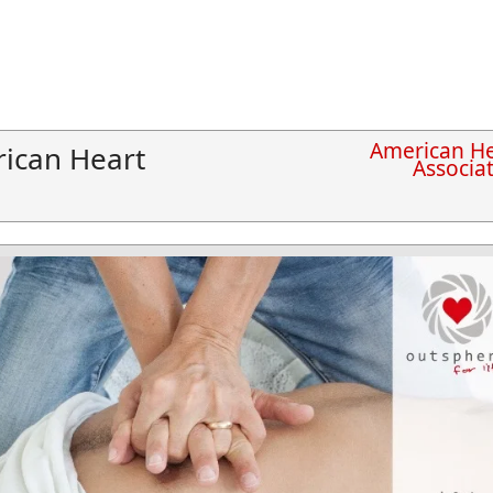
American He
ican Heart
Associa