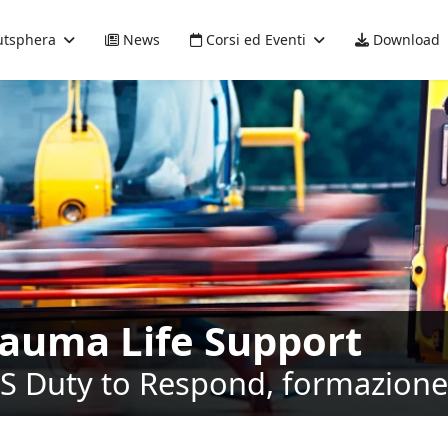
tsphera
News
Corsi ed Eventi
Download
rauma Life Support
LS Duty to Respond, formazione 