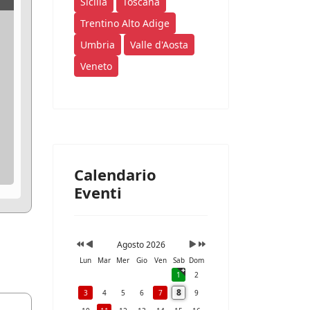
Sicilia
Toscana
Trentino Alto Adige
Umbria
Valle d'Aosta
Veneto
Calendario
Eventi
Agosto 2026
Lun
Mar
Mer
Gio
Ven
Sab
Dom
1
2
8
3
4
5
6
7
9