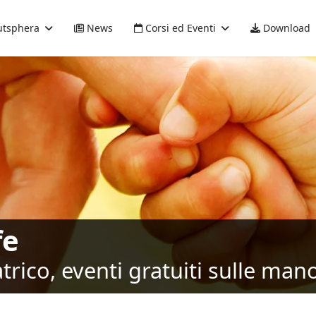
tsphera
News
Corsi ed Eventi
Download
fe
rico, eventi gratuiti sulle mano