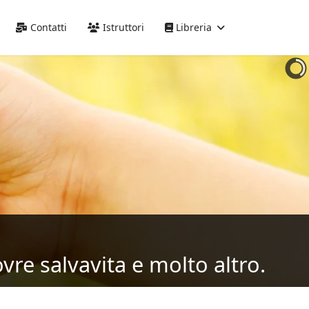
Precedente
Precedente
successivo
successivo
Contatti
Istruttori
Libreria
vre salvavita e molto altro.