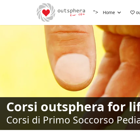
">
Home
ou
Corsi outsphera for li
Corsi di Primo Soccorso Pediat