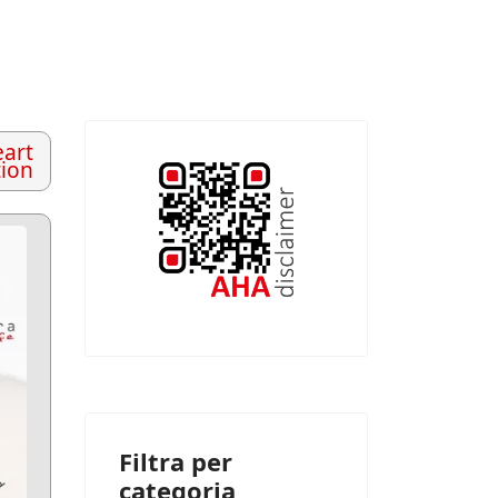
art
tion
Filtra per
categoria