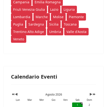
Campania
Emilia Romagna
Friuli Venezia Giulia
Lazio
Liguria
Lombardia
Marche
Molise
Piemonte
Puglia
Sardegna
Sicilia
Toscana
Trentino Alto Adige
Umbria
Valle d'Aosta
Veneto
Calendario Eventi
Agosto 2026
Lun
Mar
Mer
Gio
Ven
Sab
Dom
1
2