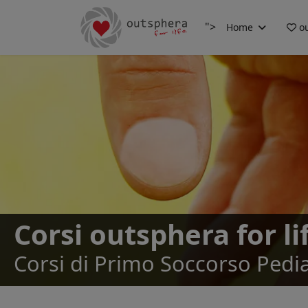
">
Home
ou
Corsi outsphera for li
Corsi di Primo Soccorso Pediat