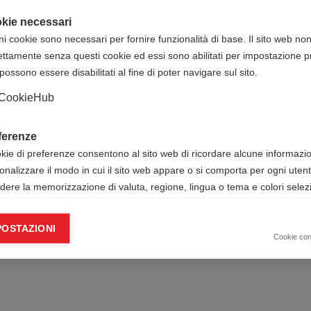
kie necessari
ni cookie sono necessari per fornire funzionalità di base. Il sito web no
ettamente senza questi cookie ed essi sono abilitati per impostazione pr
possono essere disabilitati al fine di poter navigare sul sito.
CookieHub
ferenze
okie di preferenze consentono al sito web di ricordare alcune informazion
onalizzare il modo in cui il sito web appare o si comporta per ogni uten
udere la memorizzazione di valuta, regione, lingua o tema e colori selezi
ie analitici
POSTAZIONI
okie analitici ci aiutano a migliorare il nostro sito web raccogliendo e s
Cookie co
mazioni sull’utilizzo dello stesso da parte dell’utente.
Google Analytics