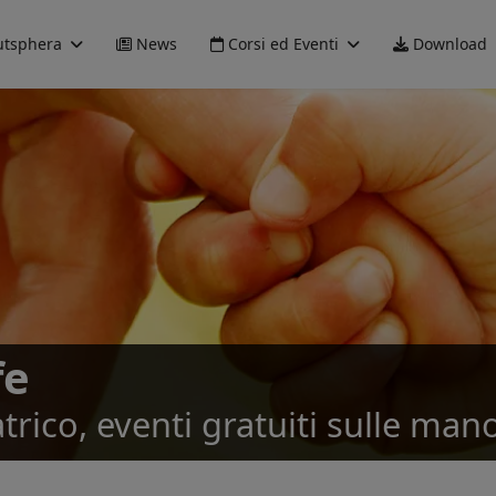
tsphera
News
Corsi ed Eventi
Download
fe
rico, eventi gratuiti sulle mano