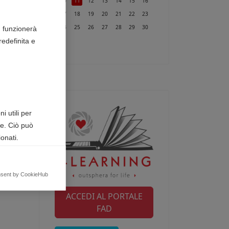
10
11
12
13
14
15
16
17
18
19
20
21
22
23
24
25
26
27
28
29
30
n funzionerà
edefinita e
31
i utili per
te. Ciò può
onati.
egnalando
nsent by CookieHub
ACCEDI AL PORTALE
FAD