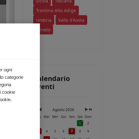
Sicilia
Toscana
Trentino Alto Adige
Umbria
Valle d'Aosta
Veneto
er ogni
Calendario
do categorie
Eventi
egoria
i cookie
ookie.
Agosto 2026
Lun
Mar
Mer
Gio
Ven
Sab
Dom
1
2
7
3
4
5
6
8
9