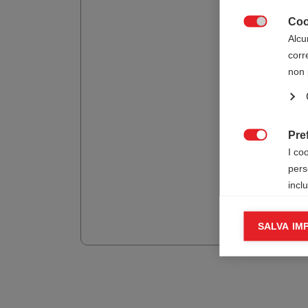
Coo

Alcu
corr
non 
Pre

I co
pers
incl
Cook
SALVA IM

I co
infor