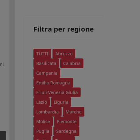
Filtra per regione
TUTTI
Abruzzo
Basilicata
Calabria
el
Campania
Emilia Romagna
Friuli Venezia Giulia
Lazio
Liguria
Lombardia
Marche
Molise
Piemonte
Puglia
Sardegna