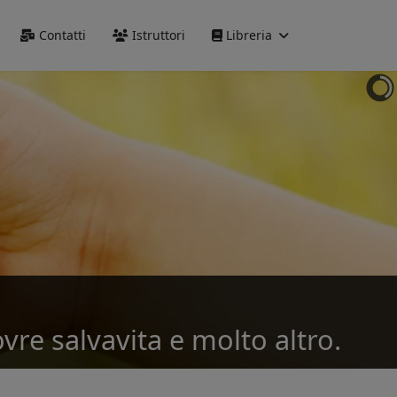
Precedente
Precedente
successivo
successivo
Contatti
Istruttori
Libreria
vre salvavita e molto altro.