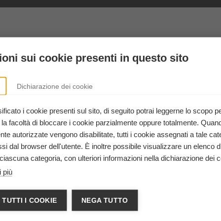
hera.it
hera.it
oni sui cookie presenti in questo sito
Dichiarazione dei cookie
ani
ficato i cookie presenti sul sito, di seguito potrai leggerne lo scopo p
22, San Giovanni In Persiceto (BO)
 la facoltà di bloccare i cookie parzialmente oppure totalmente. Quan
e autorizzate vengono disabilitate, tutti i cookie assegnati a tale cat
i dal browser dell'utente. È inoltre possibile visualizzare un elenco d
ciascuna categoria, con ulteriori informazioni nella dichiarazione dei c
 più
 TUTTI I COOKIE
NEGA TUTTO