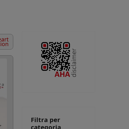
art
tion
Filtra per
categoria