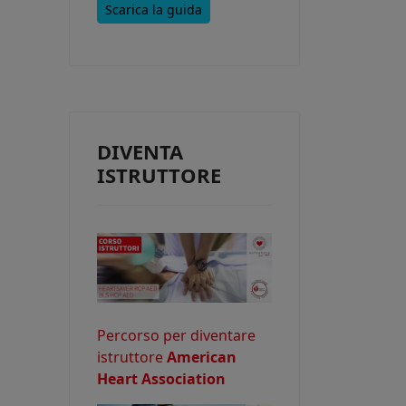
Scarica la guida
e consentire
DIVENTA
o potrebbe
ISTRUTTORE
Percorso per diventare
istruttore
American
Heart Association