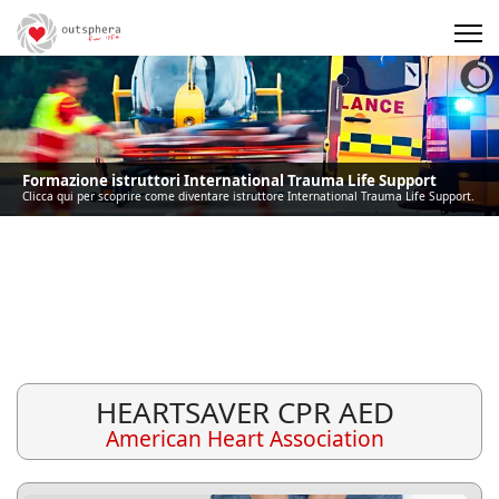
Precedente
Precedente
successivo
successivo
Formazione istruttori International Trauma Life Support
Clicca qui per scoprire come diventare istruttore International Trauma Life Support.
HEARTSAVER CPR AED
American Heart Association