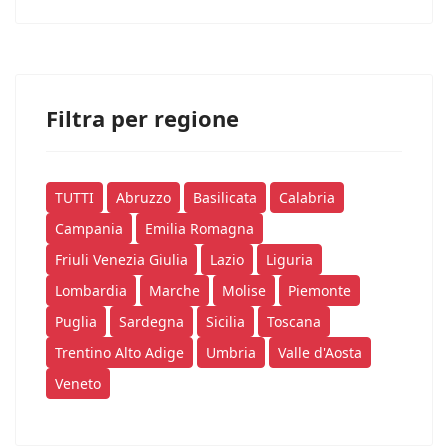
Filtra per regione
TUTTI
Abruzzo
Basilicata
Calabria
Campania
Emilia Romagna
Friuli Venezia Giulia
Lazio
Liguria
Lombardia
Marche
Molise
Piemonte
Puglia
Sardegna
Sicilia
Toscana
Trentino Alto Adige
Umbria
Valle d'Aosta
Veneto