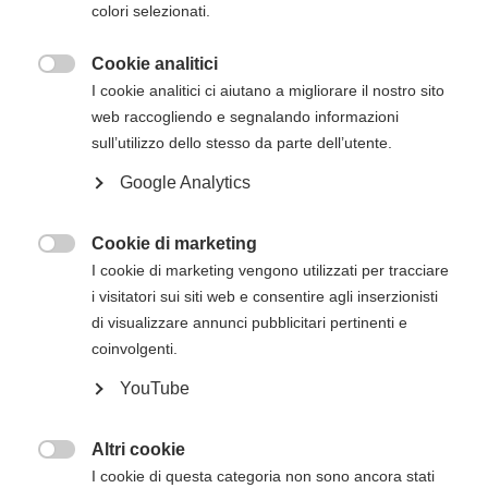
inizio del corso. Gli estremi per il pagamento, se
colori selezionati.
non presenti in questa pagina, verranno inviati
via mail successivamente all'iscrizione online.
Cookie analitici

I cookie analitici ci aiutano a migliorare il nostro sito
web raccogliendo e segnalando informazioni
sull’utilizzo dello stesso da parte dell’utente.
Descrizione del corso
Google Analytics
Il
corso Heartsaver RCP AED dell’American
Heart Association
ha lo scopo di trasmettere
agli studenti le competenze fondamentali e le
Cookie di marketing

conoscenze necessarie per rispondere alle
I cookie di marketing vengono utilizzati per tracciare
emergenze e gestirle nei minuti che precedono
i visitatori sui siti web e consentire agli inserzionisti
l’arrivo del Sistema di Emergenza Territoriale
di visualizzare annunci pubblicitari pertinenti e
(operatori di primo intervento).
coinvolgenti.
Il corso Heartsaver RCP AED consentirà agli
YouTube
studenti di apprendere argomenti quali
Altri cookie
RCP e uso dell'AED sugli adulti

I cookie di questa categoria non sono ancora stati
Moduli opzionali di RCP e uso dell'AED sui