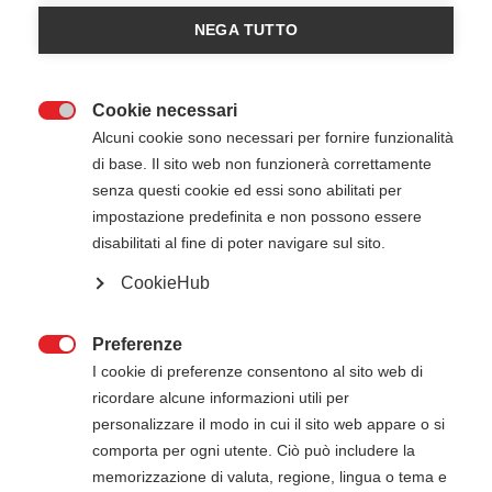
NEGA TUTTO
Cookie necessari

Alcuni cookie sono necessari per fornire funzionalità
di base. Il sito web non funzionerà correttamente
senza questi cookie ed essi sono abilitati per
impostazione predefinita e non possono essere
disabilitati al fine di poter navigare sul sito.
23 Giugno 2026
08:30
-
14:30
NATO Rapid Deployable Corps - ITA - Solbiate
CookieHub
Olona (VA)
Preferenze

I cookie di preferenze consentono al sito web di
ricordare alcune informazioni utili per
ATTENZIONE
personalizzare il modo in cui il sito web appare o si
Il pagamento della quota di iscrizione deve
comporta per ogni utente. Ciò può includere la
essere effettuato entro 5 giorni dalla data di
memorizzazione di valuta, regione, lingua o tema e