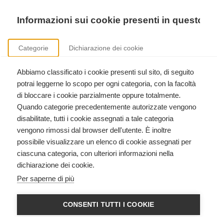
Precedente
Precedente
successivo
successivo
Informazioni sui cookie presenti in questo si
Categorie
Dichiarazione dei cookie
Abbiamo classificato i cookie presenti sul sito, di seguito
Formazione istruttori American Heart Association
potrai leggerne lo scopo per ogni categoria, con la facoltà
Clicca qui per scoprire come diventare istruttore American Heart Association.
di bloccare i cookie parzialmente oppure totalmente.
Quando categorie precedentemente autorizzate vengono
disabilitate, tutti i cookie assegnati a tale categoria
vengono rimossi dal browser dell'utente. È inoltre
possibile visualizzare un elenco di cookie assegnati per
ciascuna categoria, con ulteriori informazioni nella
dichiarazione dei cookie.
HEARTSAVER CPR AED
Per saperne di più
American Heart Association
CONSENTI TUTTI I COOKIE
Registrazioni chiuse