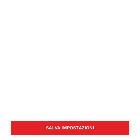
formazione nella tua città.
CONTATTACI SUBITO
Newsletter
Inserisci il tuo indirizzo email:
Scegli la lista alla quale vuoi iscriverti
Sanitario / Soccorritore
Non sanitario
Accetta informativa privacy (
leggi
)
SALVA IMPOSTAZIONI
Copyright © 2024
outsphera srl