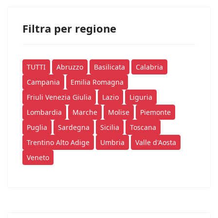
Filtra per regione
TUTTI
Abruzzo
Basilicata
Calabria
Campania
Emilia Romagna
Friuli Venezia Giulia
Lazio
Liguria
Lombardia
Marche
Molise
Piemonte
Puglia
Sardegna
Sicilia
Toscana
Trentino Alto Adige
Umbria
Valle d'Aosta
Veneto