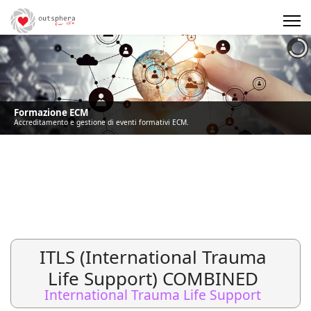
Precedente
Precedente
successivo
successivo
Formazione ECM
Accreditamento e gestione di eventi formativi ECM.
ITLS (International Trauma
Life Support) COMBINED
International Trauma Life Support