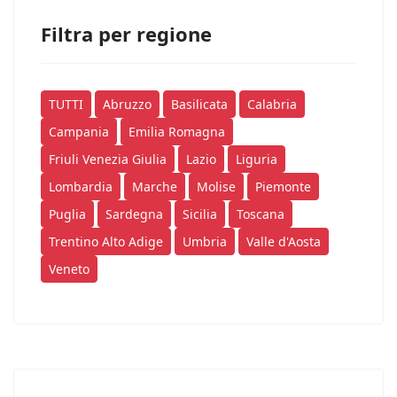
Filtra per regione
TUTTI
Abruzzo
Basilicata
Calabria
Campania
Emilia Romagna
Friuli Venezia Giulia
Lazio
Liguria
Lombardia
Marche
Molise
Piemonte
Puglia
Sardegna
Sicilia
Toscana
Trentino Alto Adige
Umbria
Valle d'Aosta
Veneto