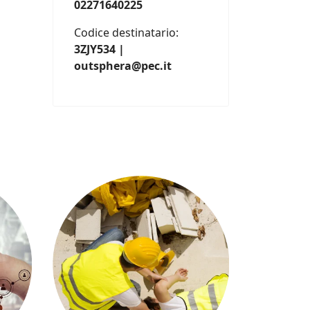
02271640225
Codice destinatario:
3ZJY534 |
outsphera@pec.it