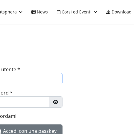
tsphera
News
Corsi ed Eventi
Download
utente
*
word
*
Mostra password
cordami
Accedi con una passkey