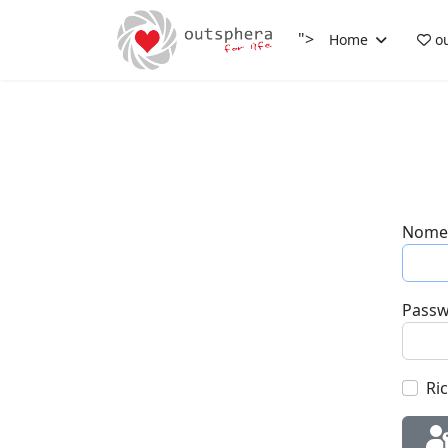
">
Home
ou
Nome 
Pass
Ri