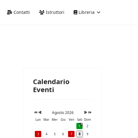
Precedente
Precedente
successivo
successivo
Contatti
Istruttori
Libreria
Calendario
Eventi
Agosto 2026
Lun
Mar
Mer
Gio
Ven
Sab
Dom
1
2
8
3
4
5
6
7
9