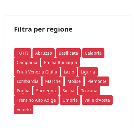
Filtra per regione
TUTTI
Abruzzo
Basilicata
Calabria
Campania
Emilia Romagna
Friuli Venezia Giulia
Lazio
Liguria
Lombardia
Marche
Molise
Piemonte
Puglia
Sardegna
Sicilia
Toscana
Trentino Alto Adige
Umbria
Valle d'Aosta
Veneto