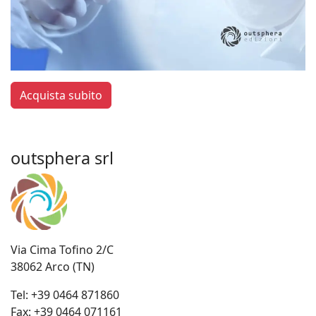
Acquista subito
outsphera srl
Via Cima Tofino 2/C
38062 Arco (TN)
Tel:
+39 0464 871860
Fax:
+39 0464 071161