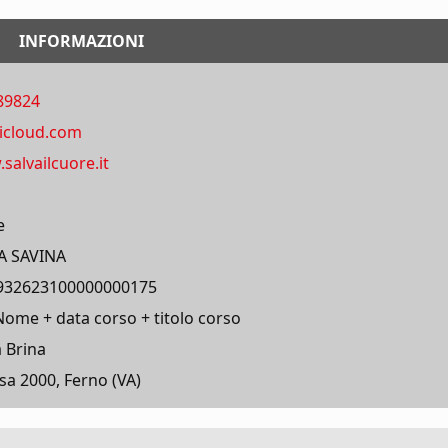
INFORMAZIONI
89824
icloud.com
salvailcuore.it
e
A SAVINA
932623100000000175
me + data corso + titolo corso
a Brina
sa 2000, Ferno (VA)