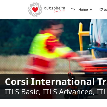
">
Home
ou
Corsi International T
ITLS Basic, ITLS Advanced, IT