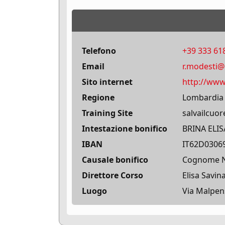
Telefono
+39 333 61
Email
r.modesti@
Sito internet
http://www.
Regione
Lombardia
Training Site
salvailcuor
Intestazione bonifico
BRINA ELIS
IBAN
IT62D0306
Causale bonifico
Cognome No
Direttore Corso
Elisa Savin
Luogo
Via Malpen