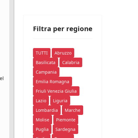
Filtra per regione
TUTTI
Abruzzo
Basilicata
Calabria
Campania
el
Emilia Romagna
Friuli Venezia Giulia
Lazio
Liguria
Lombardia
Marche
Molise
Piemonte
Puglia
Sardegna