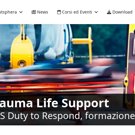
tsphera
News
Corsi ed Eventi
Download
rauma Life Support
LS Duty to Respond, formazione 