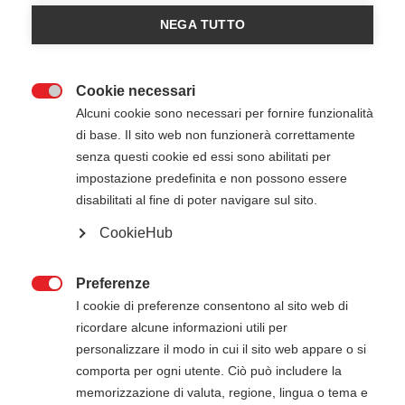
NEGA TUTTO
Cookie necessari

Alcuni cookie sono necessari per fornire funzionalità
di base. Il sito web non funzionerà correttamente
senza questi cookie ed essi sono abilitati per
2 Luglio 2026
08:30
-
14:30
impostazione predefinita e non possono essere
Aeroporto di Milano Linate - Milano (MI)
disabilitati al fine di poter navigare sul sito.
CookieHub
ATTENZIONE
Preferenze

Il pagamento della quota di iscrizione deve
I cookie di preferenze consentono al sito web di
essere effettuato entro 5 giorni dalla data di
ricordare alcune informazioni utili per
inizio del corso. Gli estremi per il pagamento, se
personalizzare il modo in cui il sito web appare o si
non presenti in questa pagina, verranno inviati
comporta per ogni utente. Ciò può includere la
via mail successivamente all'iscrizione online.
memorizzazione di valuta, regione, lingua o tema e