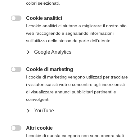
colori selezionati.
Cookie analitici
Descrizione del corso

I cookie analitici ci aiutano a migliorare il nostro sito
Il
corso Heartsaver RCP AED dell’American
web raccogliendo e segnalando informazioni
Heart Association
ha lo scopo di trasmettere
sull’utilizzo dello stesso da parte dell’utente.
agli studenti le competenze fondamentali e le
Google Analytics
conoscenze necessarie per rispondere alle
emergenze e gestirle nei minuti che precedono
l’arrivo del Sistema di Emergenza Territoriale
Cookie di marketing

(operatori di primo intervento).
I cookie di marketing vengono utilizzati per tracciare
i visitatori sui siti web e consentire agli inserzionisti
Il corso Heartsaver RCP AED consentirà agli
di visualizzare annunci pubblicitari pertinenti e
studenti di apprendere argomenti quali
coinvolgenti.
RCP e uso dell'AED sugli adulti
YouTube
Moduli opzionali di RCP e uso dell'AED sui
bambini e RCP sui lattanti
Altri cookie

Una volta finalizzato un corso Heartsaver, gli
I cookie di questa categoria non sono ancora stati