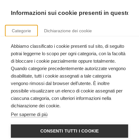
Precedente
Precedente
successivo
successivo
Informazioni sui cookie presenti in questo si
Categorie
Dichiarazione dei cookie
Abbiamo classificato i cookie presenti sul sito, di seguito
Formazione istruttori American Heart Association
potrai leggerne lo scopo per ogni categoria, con la facoltà
Clicca qui per scoprire come diventare istruttore American Heart Association.
di bloccare i cookie parzialmente oppure totalmente.
Quando categorie precedentemente autorizzate vengono
disabilitate, tutti i cookie assegnati a tale categoria
vengono rimossi dal browser dell'utente. È inoltre
possibile visualizzare un elenco di cookie assegnati per
ciascuna categoria, con ulteriori informazioni nella
dichiarazione dei cookie.
HEARTSAVER CPR AED
Per saperne di più
American Heart Association
CONSENTI TUTTI I COOKIE